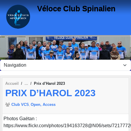
Panneau de gestion des cookies
Véloce Club Spinalien
Accueil
Prix d’Harol 2023
PRIX D’HAROL 2023
Club VCS
Open, Access
Photos Gaëtan :
https://www.flickr.com/photos/194163728@N06/sets/721777